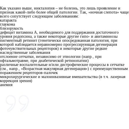
Как указано выше, никталопия – не болезнь, это лишь проявление и
признак какой-либо более общей патологии. Так, «ночная слепота» чаще
всего сопутствует следующим заболеваниям:
катаракта
глаукома
близорукость
дефицит витамина А, необходимого для поддержания достаточного
уровня родопсина, а также некоторые другие гипо- и авитаминозы
пигментный ретинит (генетически опосредованная патология, при
которой наблюдается неравномерно прогрессирующая дегенерация
фоточувствительных рецепторов) и некоторые другие редкие
наследственные заболевания
отслоение сетчатки, независимо от этиологии (напр., при
офтальмотравме, при диабетической ретинопатии)
различные воспалительные и/или дистрофические процессы в сетчатке
(см., напр., «Возрастная макулярная дегенерация») с преимущественным
поражением рецепторов-палочек
микрохирургические и малоинвазивные вмешательства (в т.ч. лазерная
коррекция зрения)
анемия