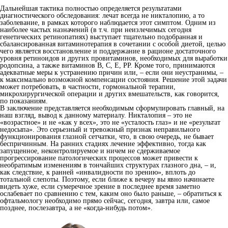
Дальнейшая тактика полностью определяется результатами
диагностического обследования: лечат всегда не никталопию, а то
заболевание, в рамках которого наблюдается этот симптом. Одним из
наиболее частых назначений (в т.ч. при неизлечимых сегодня
генетических ретинопатиях) выступает тщательно подобранная и
сбалансированная витаминотерапия в сочетании с особой диетой, целью
чего является восстановление и поддержание в рационе достаточного
уровня ретиноидов и других провитаминов, необходимых для выработки
родопсина, а также витаминов В, С, Е, РР. Кроме того, принимаются
адекватные меры к устранению причин или, – если они неустранимы, –
к максимально возможной компенсации состояния. Решение этой задачи
может потребовать, в частности, гормональной терапии,
микрохирургической операции и других вмешательств, как говорится,
по показаниям.
В заключение представляется необходимым сформулировать главный, на
наш взгляд, вывод к данному материалу. Никталопия – это не
«возрастное» и не «как у всех», это не «усталость глаз» и не «результат
недосыпа». Это серьезный и тревожный признак неправильного
функционирования глазной сетчатки, что, в свою очередь, не бывает
беспричинным. На ранних стадиях лечение эффективно, тогда как
запущенное, неконтролируемое и ничем не сдерживаемое
прогрессирование патологических процессов может привести к
необратимым изменениям в тончайших структурах глазного дна, – и,
как следствие, к ранней «инвалидности по зрению», вплоть до
тотальной слепоты. Поэтому, если ближе к вечеру вы явно начинаете
видеть хуже, если сумеречное зрение в последнее время заметно
ослабевает по сравнению с тем, каким оно было раньше, – обратиться к
офтальмологу необходимо прямо сейчас, сегодня, завтра или, самое
позднее, послезавтра, а не «когда-нибудь потом».