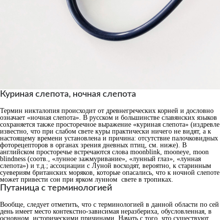
Куриная слепота, ночная слепота
Термин никталопия происходит от древнегреческих корней и дословно
означает «ночная слепота». В русском и большинстве славянских языков
сохраняется также просторечное выражение «куриная слепота» (издревле
известно, что при слабом свете куры практически ничего не видят, а к
настоящему времени установлена и причина: отсутствие палочковидных
фоторецепторов в органах зрения дневных птиц, см. ниже). В
английском просторечье встречаются слова moonblink, mooneye, moon
blindness (соотв., «лунное зажмуривание», «лунный глаз», «лунная
слепота») и т.д.; ассоциации с Луной восходят, вероятно, к старинным
суевериям британских моряков, которые опасались, что к ночной слепоте
может привести сон при ярком лунном свете в тропиках.
Путаница с терминологией
Вообще, следует отметить, что с терминологией в данной области по сей
день имеет место контекстно-зависимая неразбериха, обусловленная, в
основном, историческими причинами. Начать с того, что существуют