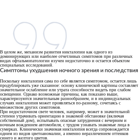
В целом же, механизм развития никталопии как одного из
доминирующих или наиболее отчетливых симптомов при различных
видах офтальмопатологии изучен недостаточно и остается объектом
специальных исследований.
Симптомы ухудшения ночного зрения и последствия
Поскольку никталопия сама по себе является симптомом, остается лишь
продублировать уже сказанное: основу клинической картины составляет
значительное ослабление или утрата способности видеть при слабом
освещении. Однако возможные причины, как показано выше,
характеризуются значительным разнообразием, и в индивидуальных
случаях никталопия может проявляться по-разному, сочетаясь с
множеством других симптомов.
При недостаточном свете человек, например, может в значительной
степени утрачивать ориентацию в знакомой обстановке (включая
собственный дом), испытывать опасные затруднения с вечерним и
ночным вождением автомобиля, с трудом узнавать знакомые лица в
сумерках. Клинически значимая никталопия всегда сопровождается
одним из видов цветоаномалии, а именно неразличением оттенков
синего и желтого цветов.