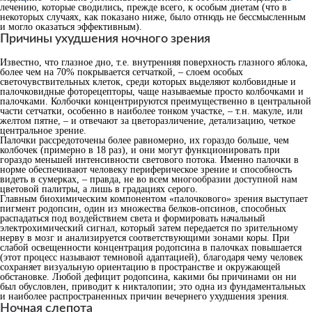
лечению, которые сводились, прежде всего, к особым диетам (что в
некоторых случаях, как показано ниже, было отнюдь не бессмысленным
и могло оказаться эффективным).
Причины ухудшения ночного зрения
Известно, что глазное дно, т.е. внутренняя поверхность глазного яблока,
более чем на 70% покрывается сетчаткой, – слоем особых
светочувствительных клеток, среди которых выделяют колбовидные и
палочковидные фоторецепторы, чаще называемые просто колбочками и
палочками. Колбочки концентрируются преимущественно в центральной
части сетчатки, особенно в наиболее тонком участке, – т.н. макуле, или
желтом пятне, – и отвечают за цветоразличение, детализацию, четкое
центральное зрение.
Палочки рассредоточены более равномерно, их гораздо больше, чем
колбочек (примерно в 18 раз), и они могут функционировать при
гораздо меньшей интенсивности светового потока. Именно палочки в
норме обеспечивают человеку периферическое зрение и способность
видеть в сумерках, – правда, не во всем многообразии доступной нам
цветовой палитры, а лишь в градациях серого.
Главным биохимическим компонентом «палочкового» зрения выступает
пигмент родопсин, один из множества белков-опсинов, способных
распадаться под воздействием света и формировать начальный
электрохимический сигнал, который затем передается по зрительному
нерву в мозг и анализируется соответствующими зонами коры. При
слабой освещенности концентрация родопсина в палочках повышается
(этот процесс называют темновой адаптацией), благодаря чему человек
сохраняет визуальную ориентацию в пространстве и окружающей
обстановке. Любой дефицит родопсина, какими бы причинами он ни
был обусловлен, приводит к никталопии; это одна из фундаментальных
и наиболее распространенных причин вечернего ухудшения зрения.
Ночная слепота