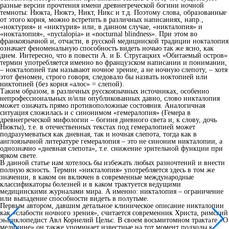
разные версии прочтения имени древнегреческой богини ночной
темноты: Нюкта, Нюктэ, Никт, Никс и т.д. Поэтому слова, образованные
от этого корня, можно встретить в различных написаниях, напр.,
«ноктурия» и «никтурия» или, в данном случае, «никталопия» и
«нокталопия», «nyctalopia» и «nocturnal blindness». При этом во
франкоязычной и, отчасти, в русской медицинской традиции нокталопия
означает феноменальную способность видеть ночью так же ясно, как
днем. Интересно, что в повести А. и Б. Стругацких «Обитаемый остров»
термин употребляется именно во французском написании и понимании,
– нокталопией там называют ночное зрение, а не ночную слепоту, – хотя
этот феномен, строго говоря, следовало бы назвать ноктопией или
никтопией (без корня «алос» = слепой).
Таким образом, в различных русскоязычных источниках, особенно
непрофессиональных и/или опубликованных давно, слово никталопия
может означать прямо противоположные состояния. Аналогичная
ситуация сложилась и с синонимом «гемералопия» (Гемера в
древнегреческой мифологии – богиня дневного света и, к слову, дочь
Нюкты), т.е. в отечественных текстах под гемералопией может
подразумеваться как дневная, так и ночная слепота, тогда как в
англоязычной литературе гемералопия – это не синоним никталопии, а
однозначно «дневная слепота», т.е. снижение зрительной функции при
ярком свете.
В данной статье нам хотелось бы избежать любых разночтений и внести
полную ясность. Термин «никталопия» употребляется здесь в том же
значении, в каком он включен в современные международные
классификаторы болезней и в каком трактуется ведущими
медицинскими журналами мира. А именно: никталопия – ограничение
или выпадение способности видеть в полутьме.
Первым автором, давшим детальное клиническое описание никталопии
как «слабости ночного зрения», считается современник Христа, римский
энциклопедист Авл Корнелий Цельс. В своем восьмитомном трактате «О
медицине» он также упоминает известные на тот момент подходы к