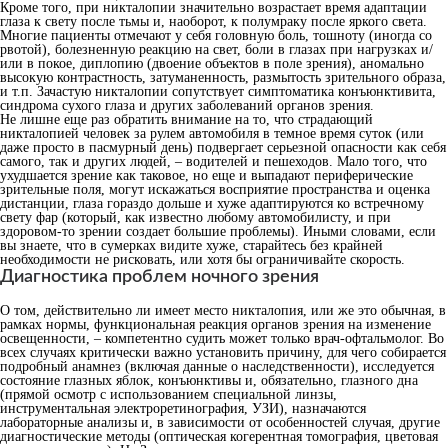
Кроме того, при никталопии значительно возрастает время адаптации
глаза к свету после тьмы и, наоборот, к полумраку после яркого света.
Многие пациенты отмечают у себя головную боль, тошноту (иногда со
рвотой), болезненную реакцию на свет, боли в глазах при нагрузках и/
или в покое, диплопию (двоение объектов в поле зрения), аномально
высокую контрастность, затуманенность, размытость зрительного образа,
и т.п. Зачастую никталопии сопутствует симптоматика конъюнктивита,
синдрома сухого глаза и других заболеваний органов зрения.
Не лишне еще раз обратить внимание на то, что страдающий
никталопией человек за рулем автомобиля в темное время суток (или
даже просто в пасмурный день) подвергает серьезной опасности как себя
самого, так и других людей, – водителей и пешеходов. Мало того, что
ухудшается зрение как таковое, но еще и выпадают периферические
зрительные поля, могут искажаться восприятие пространства и оценка
дистанции, глаза гораздо дольше и хуже адаптируются ко встречному
свету фар (который, как известно любому автомобилисту, и при
здоровом-то зрении создает большие проблемы). Иными словами, если
вы знаете, что в сумерках видите хуже, старайтесь без крайней
необходимости не рисковать, или хотя бы ограничивайте скорость.
Диагностика проблем ночного зрения
О том, действительно ли имеет место никталопия, или же это обычная, в
рамках нормы, функциональная реакция органов зрения на изменение
освещенности, – компетентно судить может только врач-офтальмолог. Во
всех случаях критически важно установить причину, для чего собирается
подробный анамнез (включая данные о наследственности), исследуется
состояние глазных яблок, конъюнктивы и, обязательно, глазного дна
(прямой осмотр с использованием специальной линзы,
инструментальная электроретинография, УЗИ), назначаются
лабораторные анализы и, в зависимости от особенностей случая, другие
диагностические методы (оптическая когерентная томография, цветовая