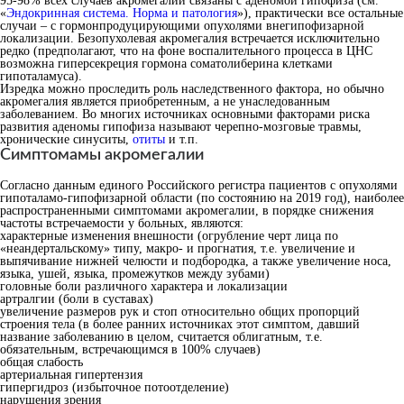
95-98% всех случаев акромегалии связаны с аденомой гипофиза (см.
«
Эндокринная система. Норма и патология
»), практически все остальные
случаи – с гормонпродуцирующими опухолями внегипофизарной
локализации. Безопухолевая акромегалия встречается исключительно
редко (предполагают, что на фоне воспалительного процесса в ЦНС
возможна гиперсекреция гормона соматолиберина клетками
гипоталамуса).
Изредка можно проследить роль наследственного фактора, но обычно
акромегалия является приобретенным, а не унаследованным
заболеванием. Во многих источниках основными факторами риска
развития аденомы гипофиза называют черепно-мозговые травмы,
хронические синуситы,
отиты
и т.п.
Симптомамы акромегалии
Согласно данным единого Российского регистра пациентов с опухолями
гипоталамо-гипофизарной области (по состоянию на 2019 год), наиболее
распространенными симптомами акромегалии, в порядке снижения
частоты встречаемости у больных, являются:
характерные изменения внешности (огрубление черт лица по
«неандертальскому» типу, макро- и прогнатия, т.е. увеличение и
выпячивание нижней челюсти и подбородка, а также увеличение носа,
языка, ушей, языка, промежутков между зубами)
головные боли различного характера и локализации
артралгии (боли в суставах)
увеличение размеров рук и стоп относительно общих пропорций
строения тела (в более ранних источниках этот симптом, давший
название заболеванию в целом, считается облигатным, т.е.
обязательным, встречающимся в 100% случаев)
общая слабость
артериальная гипертензия
гипергидроз (избыточное потоотделение)
нарушения зрения