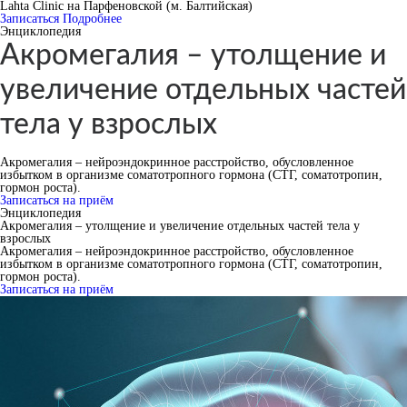
Lahta Clinic на Парфеновской (м. Балтийская)
Записаться
Подробнее
Энциклопедия
Акромегалия – утолщение и
увеличение отдельных частей
тела у взрослых
Акромегалия – нейроэндокринное расстройство, обусловленное
избытком в организме соматотропного гормона (СТГ, соматотропин,
гормон роста).
Записаться на приём
Энциклопедия
Акромегалия – утолщение и увеличение отдельных частей тела у
взрослых
Акромегалия – нейроэндокринное расстройство, обусловленное
избытком в организме соматотропного гормона (СТГ, соматотропин,
гормон роста).
Записаться на приём