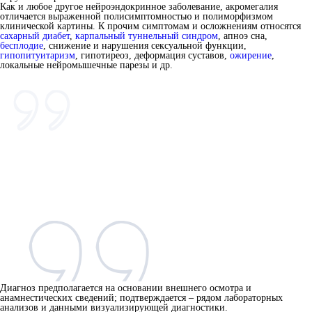
Как и любое другое нейроэндокринное заболевание, акромегалия
отличается выраженной полисимптомностью и полиморфизмом
клинической картины. К прочим симптомам и осложнениям относятся
сахарный диабет
,
карпальный туннельный синдром
, апноэ сна,
бесплодие
, снижение и нарушения сексуальной функции,
гипопитуитаризм
, гипотиреоз, деформация суставов,
ожирение
,
локальные нейромышечные парезы и др.
Диагноз предполагается на основании внешнего осмотра и
анамнестических сведений; подтверждается – рядом лабораторных
анализов и данными визуализирующей диагностики.