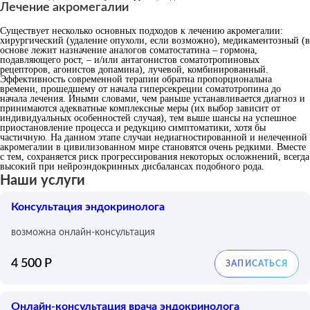
Лечение акромегалии
Существует несколько основных подходов к лечению акромегалии:
хирургический (удаление опухоли, если возможно), медикаментозный (в
основе лежит назначение аналогов соматостатина – гормона,
подавляющего рост, – и/или антагонистов соматотропиновых
рецепторов, агонистов допамина), лучевой, комбинированный.
Эффективность современной терапии обратна пропорциональна
времени, прошедшему от начала гиперсекреции соматотропина до
начала лечения. Иными словами, чем раньше устанавливается диагноз и
принимаются адекватные комплексные меры (их выбор зависит от
индивидуальных особенностей случая), тем выше шансы на успешное
приостановление процесса и редукцию симптоматики, хотя бы
частичную. На данном этапе случаи недиагностированной и нелеченной
акромегалии в цивилизованном мире становятся очень редкими. Вместе
с тем, сохраняется риск прогрессирования некоторых осложнений, всегда
высокий при нейроэндокринных дисбалансах подобного рода.
Наши услуги
Консультация эндокринолога
возможна онлайн-консультация
4 500 Р
Онлайн-консультация врача эндокринолога