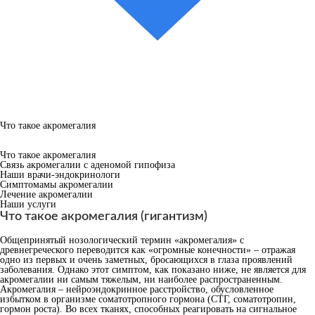
Что такое акромегалия
Что такое акромегалия
Связь акромегалии с аденомой гипофиза
Наши врачи-эндокринологи
Симптомамы акромегалии
Лечение акромегалии
Наши услуги
Что такое акромегалия (гигантизм)
Общепринятый нозологический термин «акромегалия» с
древнегреческого переводится как «огромные конечности» – отражая
одно из первых и очень заметных, бросающихся в глаза проявлений
заболевания. Однако этот симптом, как показано ниже, не является для
акромегалии ни самым тяжелым, ни наиболее распространенным.
Акромегалия – нейроэндокринное расстройство, обусловленное
избытком в организме соматотропного гормона (СТГ, соматотропин,
гормон роста). Во всех тканях, способных реагировать на сигнальное