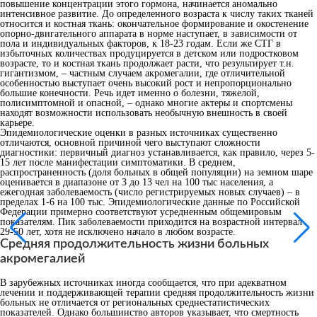
повышение концентрации этого гормона, начинается аномально
интенсивное развитие. До определенного возраста к числу таких тканей
относится и костная ткань: окончательное формирование и окостенение
опорно-двигательного аппарата в норме наступает, в зависимости от
пола и индивидуальных факторов, к 18-23 годам. Если же СТГ в
избыточных количествах продуцируется в детском или подростковом
возрасте, то и костная ткань продолжает расти, что результирует т.н.
гигантизмом, – частным случаем акромегалии, где отличительной
особенностью выступает очень высокий рост и непропорционально
большие конечности. Речь идет именно о болезни, тяжелой,
полисимптомной и опасной, – однако многие актеры и спортсмены
находят возможности использовать необычную внешность в своей
карьере.
Эпидемиологические оценки в разных источниках существенно
отличаются, основной причиной чего выступают сложности
диагностики: первичный диагноз устанавливается, как правило, через 5-
15 лет после манифестации симптоматики. В среднем,
распространенность (доля больных в общей популяции) на земном шаре
оценивается в диапазоне от 3 до 13 чел на 100 тыс населения, а
ежегодная заболеваемость (число регистрируемых новых случаев) – в
пределах 1-6 на 100 тыс. Эпидемиологические данные по Российской
Федерации примерно соответствуют усредненным общемировым
показателям. Пик заболеваемости приходится на возрастной интервал
29-50 лет, хотя не исключено начало в любом возрасте.
Cредняя продолжительность жизни больных
акромегалией
В зарубежных источниках иногда сообщается, что при адекватном
лечении и поддерживающей терапии средняя продолжительность жизни
больных не отличается от региональных среднестатистических
показателей. Однако большинство авторов указывает, что смертность