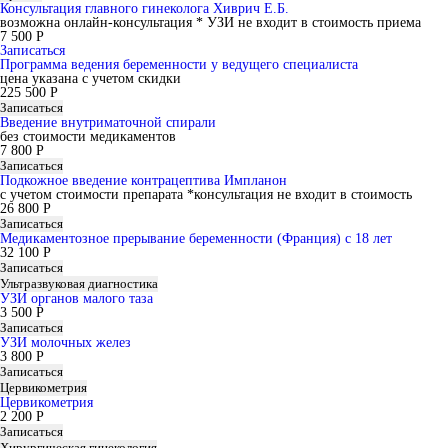
Консультация главного гинеколога Хиврич Е.Б.
возможна онлайн-консультация * УЗИ не входит в стоимость приема
7 500 Р
Записаться
Программа ведения беременности у ведущего специалиста
цена указана с учетом скидки
225 500 Р
Записаться
Введение внутриматочной спирали
без стоимости медикаментов
7 800 Р
Записаться
Подкожное введение контрацептива Импланон
с учетом стоимости препарата *консультация не входит в стоимость
26 800 Р
Записаться
Медикаментозное прерывание беременности (Франция) с 18 лет
32 100 Р
Записаться
Ультразвуковая диагностика
УЗИ органов малого таза
3 500 Р
Записаться
УЗИ молочных желез
3 800 Р
Записаться
Цервикометрия
Цервикометрия
2 200 Р
Записаться
Хирургическая гинекология