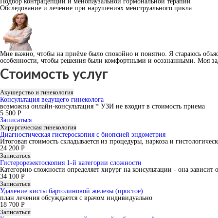
Подбор контрацепции и менопаузальной гормональной терапии
Обследование и лечение при нарушениях менструального цикла
Мне важно, чтобы на приёме было спокойно и понятно. Я стараюсь объя
особенности, чтобы решения были комфортными и осознанными. Моя зада
Стоимость услуг
Акушерство и гинекология
Консультация ведущего гинеколога
возможна онлайн-консультация * УЗИ не входит в стоимость приема
5 500 Р
Записаться
Хирургическая гинекология
Диагностическая гистероскопия с биопсией эндометрия
Итоговая стоимость складывается из процедуры, наркоза и гистологичес
24 200 Р
Записаться
Гистерорезектоскопия 1-й категории сложности
Категорию сложности определяет хирург на консультации - она зависит 
34 100 Р
Записаться
Удаление кисты бартолиновой железы (простое)
план лечения обсуждается с врачом индивидуально
18 700 Р
Записаться