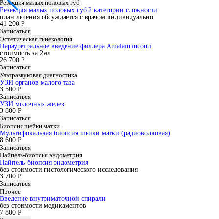
Резекция малых половых губ
Резекция малых половых губ 2 категории сложности
план лечения обсуждается с врачом индивидуально
41 200 Р
Записаться
Эстетическая гинекология
Парауретральное введение филлера Amalain inconti
стоимость за 2мл
26 700 Р
Записаться
Ультразвуковая диагностика
УЗИ органов малого таза
3 500 Р
Записаться
УЗИ молочных желез
3 800 Р
Записаться
Биопсия шейки матки
Мультифокальная биопсия шейки матки (радиоволновая)
8 600 Р
Записаться
Пайпель-биопсия эндометрия
Пайпель-биопсия эндометрия
без стоимости гистологического исследования
3 700 Р
Записаться
Прочее
Введение внутриматочной спирали
без стоимости медикаментов
7 800 Р