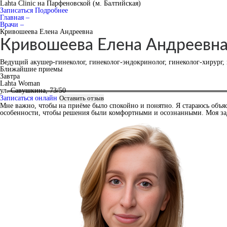
Lahta Clinic на Парфеновской (м. Балтийская)
Записаться
Подробнее
Главная –
Врачи –
Кривошеева Елена Андреевна
Кривошеева Елена Андреевн
Ведущий акушер-гинеколог, гинеколог-эндокринолог, гинеколог-хирург,
Ближайшие приемы
Завтра
Lahta Woman
ул. Савушкина, 73/50
Записаться онлайн
Оставить отзыв
Мне важно, чтобы на приёме было спокойно и понятно. Я стараюсь объя
особенности, чтобы решения были комфортными и осознанными. Моя зада