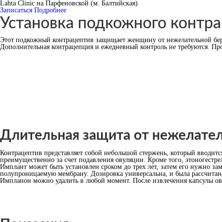
Lahta Clinic на Парфеновской (м. Балтийская)
Записаться
Подробнее
Установка подкожного контр
Этот подкожный контрацептив защищает женщину от нежелательной берем
Дополнительная контрацепция и ежедневный контроль не требуются. 
Длительная защита от нежелате
Контрацептив представляет собой небольшой стержень, который вводитс
преимущественно за счет подавления овуляции. Кроме того, этоногестре
Имплант может быть установлен сроком до трех лет, затем его нужно за
полупроницаемую мембрану. Дозировка универсальна, и была рассчитана
Импланон можно удалить в любой момент. После извлечения капсулы овул