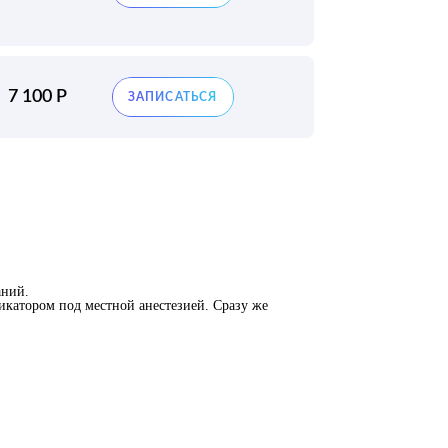
7 100 Р
аний.
икатором под местной анестезией. Сразу же