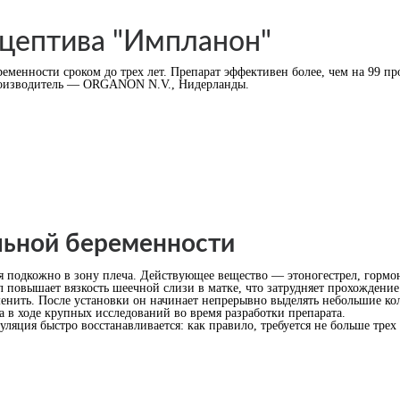
ацептива "Импланон"
енности сроком до трех лет. Препарат эффективен более, чем на 99 про
Производитель — ORGANON N.V., Нидерланды.
льной беременности
я подкожно в зону плеча. Действующее вещество — этоногестрел, гормон
л повышает вязкость шеечной слизи в матке, что затрудняет прохождение
менить. После установки он начинает непрерывно выделять небольшие ко
 в ходе крупных исследований во время разработки препарата.
яция быстро восстанавливается: как правило, требуется не больше трех 