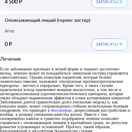
4 500 Р
Опоясывающий лишай (герпес зостер)
Array
0 Р
Лечение
Если заболевание протекает в легкой форме и пациент достаточно
молод, лечение может не понадобиться: иммунная система справляется
самостоятельно. Однако пожилым пациентам, которые болеют
значительно тяжелее, назначают этиотропные противогерпетические
препараты – местно и перорально. Кроме того, в таких случаях
практически всегда применяют мощные анальгетики, в том числе и
антипароксизмальные (противоэпилептические) препараты, которые
также обладают выраженным эффектом в плане купирования невралгий.
Заболевание длится сравнительно долго (несколько недель) и, как
показано выше, может сопровождаться стойким мучительным болевым
синдромом, что приводит к
бессоннице
, депрессивным расстройствам и,
вообще, к резкому снижению качества жизни. Вместе с тем,
своевременно начатое и грамотно подобранное лечение позволяет
справиться с опоясывающим лишаем в кратчайшие сроки, не допустив
развития угрожающих осложнений. Прогноз, таким образом,
благоприятный в абсолютном большинстве случаев.