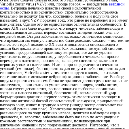
О патогене следует сказать особо: это герпесвирус человека 3 типа,
Varicella zoster virus (VZV) или, проще говоря, – возбудитель
ветряной
оспы
. Ветрянка печально известна своей исключительной
контагиозностью и вирулентностью; стремительно распространяясь
буквально по воздуху (за что, собственно, болезнь и получила свое
название), вирус VZV поражает всех, кто ранее не переболел и не имеет
иммунитета. Однако это не единственная отличительная особенность. В
конце ХIХ века было подмечено, что вокруг человека, заболевающего
опоясывающим лишаем, нередко возникает эпидемический очаг по
ветряной оспе. Эта два заболевания настолько отличаются клинически,
что предполагать единую этиологию было довольно сложно, – но, тем не
менее, во второй половине ХХ века этиопатогенез опоясывающего
лишая был доказательно прояснен. Как оказалось, иммунной системе,
успешно преодолевающей клинику ветрянки, все же не удается
уничтожить вирус полностью; у переболевшего человека он просто
переходит в латентное, пассивное, «спящее» состояние, выживая в
нервных узлах и сплетениях. И лишь при определенном сочетании
условий (см. ниже), благоприятных для вируса и неблагоприятных для
его носителя, Varicella zoster virus активизируется вновь, – вызывая
серьезное полисимптомное нейроинфекционное заболевание. Вообще,
вирусы герпетического семейства не зря носят древнегреческое название
«ползучие», – они отлично умеют «уползать в нору», чтобы потом,
иногда спустя десятилетия, воспользоваться слабостью организма-
хозяина и нанести внезапный, болезненный, весьма опасный удар.
Формулировка диагноза «герпес зостер» этимологически восходит к
названию античной боевой опоясывающей кольчужки, прикрывавшей
паховую зону, живот и грудную клетку (иногда зостер описывают как
широкий ремень или пояс). Характерное поражение кожи,
развивающееся по ходу крупных нервов, целители наблюдали еще в
древности, и, вероятно, заболевание было названо по ассоциации с
кожными растертостями и воспалениями, появляющимися при
длительном ношении туго подогнанных доспехов. Интересно, что в