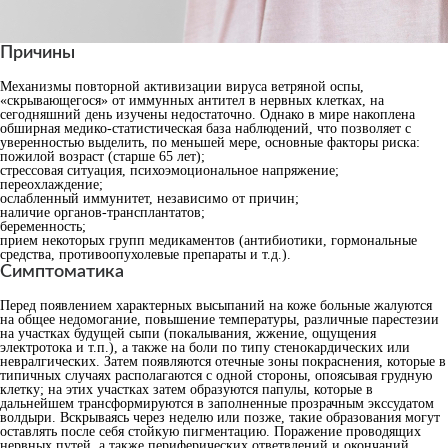
Причины
Механизмы повторной активизации вируса ветряной оспы,
«скрывающегося» от иммунных антител в нервных клетках, на
сегодняшний день изучены недостаточно. Однако в мире накоплена
обширная медико-статистическая база наблюдений, что позволяет с
уверенностью выделить, по меньшей мере, основные факторы риска:
пожилой возраст (старше 65 лет);
стрессовая ситуация, психоэмоциональное напряжение;
переохлаждение;
ослабленный иммунитет, независимо от причин;
наличие органов-трансплантатов;
беременность;
прием некоторых групп медикаментов (антибиотики, гормональные
средства, противоопухолевые препараты и т.д.).
Симптоматика
Перед появлением характерных высыпаний на коже больные жалуются
на общее недомогание, повышение температуры, различные парестезии
на участках будущей сыпи (покалывания, жжение, ощущения
электротока и т.п.), а также на боли по типу стенокардических или
невралгических. Затем появляются отечные зоны покраснения, которые в
типичных случаях располагаются с одной стороны, опоясывая грудную
клетку; на этих участках затем образуются папулы, которые в
дальнейшем трансформируются в заполненные прозрачным экссудатом
волдыри. Вскрываясь через неделю или позже, такие образования могут
оставлять после себя стойкую пигментацию. Поражение проводящих
нервных путей, а также периферических ответвлений и окончаний,