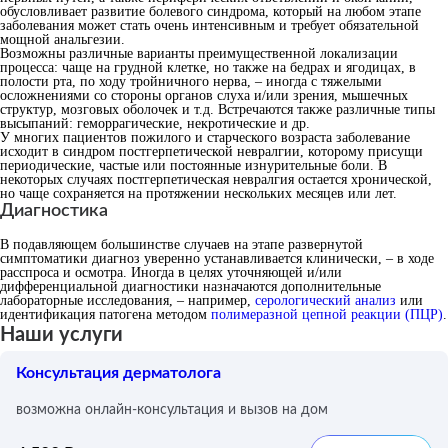
обусловливает развитие болевого синдрома, который на любом этапе
заболевания может стать очень интенсивным и требует обязательной
мощной анальгезии.
Возможны различные варианты преимущественной локализации
процесса: чаще на грудной клетке, но также на бедрах и ягодицах, в
полости рта, по ходу тройничного нерва, – иногда с тяжелыми
осложнениями со стороны органов слуха и/или зрения, мышечных
структур, мозговых оболочек и т.д. Встречаются также различные типы
высыпаний: геморрагические, некротические и др.
У многих пациентов пожилого и старческого возраста заболевание
исходит в синдром постгерпетической невралгии, которому присущи
периодические, частые или постоянные изнурительные боли. В
некоторых случаях постгерпетическая невралгия остается хронической,
но чаще сохраняется на протяжении нескольких месяцев или лет.
Диагностика
В подавляющем большинстве случаев на этапе развернутой
симптоматики диагноз уверенно устанавливается клинически, – в ходе
расспроса и осмотра. Иногда в целях уточняющей и/или
дифференциальной диагностики назначаются дополнительные
лабораторные исследования, – например,
серологический анализ
или
идентификация патогена методом
полимеразной цепной реакции (ПЦР)
.
Наши услуги
Консультация дерматолога
возможна онлайн-консультация и вызов на дом