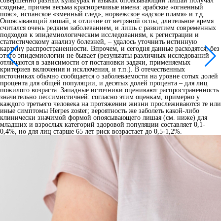
совершенно разных культурах и языках опоясывающий лишай получал
сходные, причем весьма красноречивые имена: арабское «огненный
пояс», испанское «змеиный след», норвежское «адское пламя» и т.д.
Опоясывающий лишай, в отличие от ветряной оспы, длительное время
считался очень редким заболеванием, и лишь с развитием современных
подходов к эпидемиологическим исследованиям, к регистрации и
статистическому анализу болезней, – удалось уточнить истинную
картину распространенности. Впрочем, и сегодня данные расходятся, без
этого эпидемиологии не бывает (результаты различных исследований
отличаются в зависимости от постановки задачи, применяемых
критериев включения и исключения, и т.п.). В отечественных
источниках обычно сообщается о заболеваемости на уровне сотых долей
процента для общей популяции, и десятых долей процента – для лиц
пожилого возраста. Западные источники оценивают распространенность
значительно пессимистичней: согласно этим оценкам, примерно у
каждого третьего человека на протяжении жизни прослеживаются те или
иные симптомы Herpes zoster; вероятность же заболеть какой-либо
клинически значимой формой опоясывающего лишая (см. ниже) для
младших и взрослых категорий здоровой популяции составляет 0,1-
0,4%, но для лиц старше 65 лет риск возрастает до 0,5-1,2%.