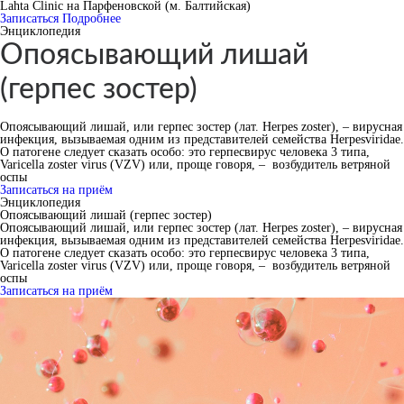
Lahta Clinic на Парфеновской (м. Балтийская)
Записаться
Подробнее
Энциклопедия
Опоясывающий лишай
(герпес зостер)
Опоясывающий лишай, или герпес зостер (лат. Herpes zoster), – вирусная
инфекция, вызываемая одним из представителей семейства Herpesviridae.
О патогене следует сказать особо: это герпесвирус человека 3 типа,
Varicella zoster virus (VZV) или, проще говоря, – возбудитель ветряной
оспы
Записаться на приём
Энциклопедия
Опоясывающий лишай (герпес зостер)
Опоясывающий лишай, или герпес зостер (лат. Herpes zoster), – вирусная
инфекция, вызываемая одним из представителей семейства Herpesviridae.
О патогене следует сказать особо: это герпесвирус человека 3 типа,
Varicella zoster virus (VZV) или, проще говоря, – возбудитель ветряной
оспы
Записаться на приём