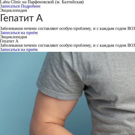
Lahta Clinic на Парфеновской (м. Балтийская)
Записаться
Подробнее
Энциклопедия
Гепатит A
Заболевания печени составляют особую проблему, и с каждым годом ВОЗ 
Записаться на приём
Энциклопедия
Гепатит A
Заболевания печени составляют особую проблему, и с каждым годом ВОЗ 
Записаться на приём