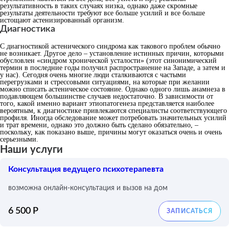
результативность в таких случаях низка, однако даже скромные
результаты деятельности требуют все больше усилий и все больше
истощают астенизированный организм.
Диагностика
С диагностикой астенического синдрома как такового проблем обычно
не возникает. Другое дело – установление истинных причин, которыми
обусловлен «синдром хронической усталости» (этот синонимический
термин в последние годы получил распространение на Западе, а затем и
у нас). Сегодня очень многие люди сталкиваются с частыми
перегрузками и стрессовыми ситуациями, на которые при желании
можно списать астеническое состояние. Однако одного лишь анамнеза в
подавляющем большинстве случаев недостаточно. В зависимости от
того, какой именно вариант этиопатогенеза представляется наиболее
вероятным, к диагностике привлекаются специалисты соответствующего
профиля. Иногда обследование может потребовать значительных усилий
и трат времени, однако это должно быть сделано обязательно, –
поскольку, как показано выше, причины могут оказаться очень и очень
серьезными.
Наши услуги
Консультация ведущего психотерапевта
возможна онлайн-консультация и вызов на дом
6 500 Р