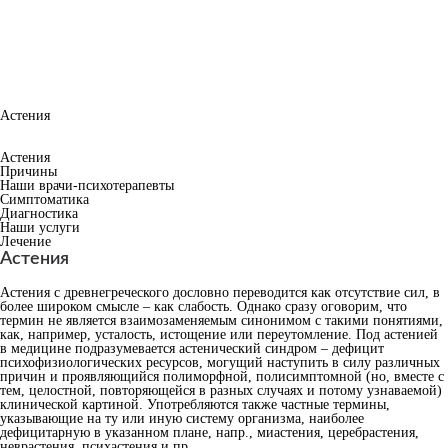
Астения
Астения
Причины
Наши врачи-психотерапевты
Симптоматика
Диагностика
Наши услуги
Лечение
Астения
Астения с древнегреческого дословно переводится как отсутствие сил, в
более широком смысле – как слабость. Однако сразу оговорим, что
термин не является взаимозаменяемым синонимом с такими понятиями,
как, например, усталость, истощение или переутомление. Под астенией
в медицине подразумевается астенический синдром – дефицит
психофизиологических ресурсов, могущий наступить в силу различных
причин и проявляющийся полиморфной, полисимптомной (но, вместе с
тем, целостной, повторяющейся в разных случаях и потому узнаваемой)
клинической картиной. Употребляются также частные термины,
указывающие на ту или иную систему организма, наиболее
дефицитарную в указанном плане, напр., миастения, церебрастения,
неврастения, психастения и пр.