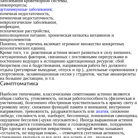
заболевания кроветворной системы;
онкопроцессы;
аутоиммунные заболевания
;
почечная недостаточность;
печеночная недостаточность;
неврологические заболевания;
инфекции;
психические расстройства;
неполноценное питание, хроническая нехватка витаминов и
микроэлементов.
Понятно, что перечень включает огромное множество конкретных
нозологических единиц.
Кроме того, т.н. реактивная астения может развиться в силу внешних,
ситуационных факторов, связанных с постоянными перегрузками и
постепенно ведущих к истощению адаптационных ресурсов: сбой
биоритмов сна и бодрствования, напряженная работа без должного
отдыха (регулярные выходные, отпуск и пр.), длительные соревнования у
спортсменов, экзаменационная сессия у студентов, частые авиаперелеты
на большие дистанции, и т.п.
Симптоматика
Наиболее типичными, классическими симптомами астении являются
общая слабость, утомляемость, низкая работоспособность (физическая и
умственная), болезненно обостренная чувствительность к яркому свету и
громкому звуку; снижение функций памяти и внимания; внутреннее
напряжение, тревожность, раздражительность или
апатия
; снижение
либидо; сонливость или, наоборот, бессонница; пониженная самооценка,
ощущение бессилия («руки опускаются»). Иногда выраженная астения
сопровождается головными болями и головокружениями, похудением.
При одном из вариантов неврастении, – который метко называют
«усталость, не ищущая покоя», – отмечается суетливая активность,
стремление хвататься за все дела, все успеть и пр.; реальная