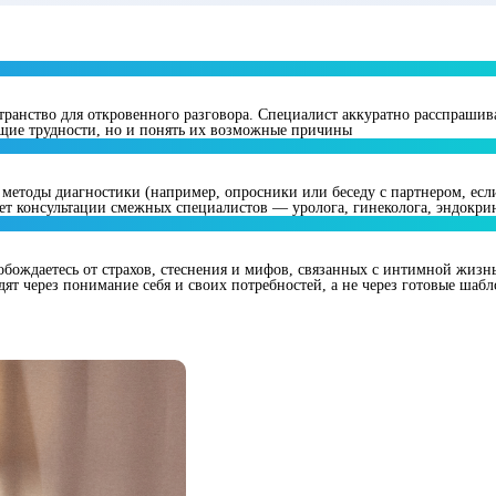
остранство для откровенного разговора. Специалист аккуратно расспраши
ущие трудности, но и понять их возможные причины
тоды диагностики (например, опросники или беседу с партнером, если эт
ет консультации смежных специалистов — уролога, гинеколога, эндокри
вобождаетесь от страхов, стеснения и мифов, связанных с интимной жизн
дят через понимание себя и своих потребностей, а не через готовые шаб