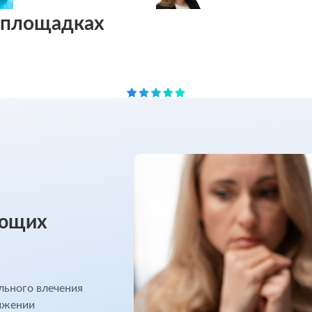
х площадках
ующих
льного влечения
ижении