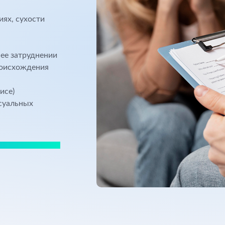
ях, сухости
ее затруднении
роисхождения
исе)
ксуальных