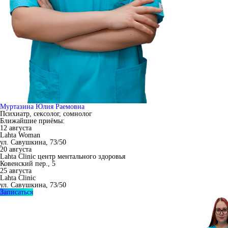
Муртазина Юлия Раемовна
Коньберг Полина Юрьевна
Психиатр, сексолог, сомнолог
Психиатр, психотерапевт, сексолог
Ближайшие приёмы:
Ближайшие приёмы:
12 августа
26 сентября
Lahta Woman
Lahta Clinic центр ментального здоровья
ул. Савушкина, 73/50
Ковенский пер., 5
20 августа
Записаться
Lahta Clinic центр ментального здоровья
Ковенский пер., 5
25 августа
Lahta Clinic
ул. Савушкина, 73/50
Записаться