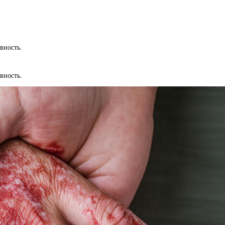
вность.
вность.