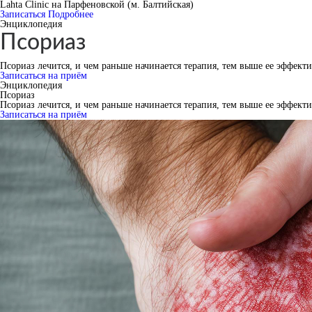
Lahta Clinic на Парфеновской (м. Балтийская)
Записаться
Подробнее
Энциклопедия
Псориаз
Псориаз лечится, и чем раньше начинается терапия, тем выше ее эффекти
Записаться на приём
Энциклопедия
Псориаз
Псориаз лечится, и чем раньше начинается терапия, тем выше ее эффекти
Записаться на приём