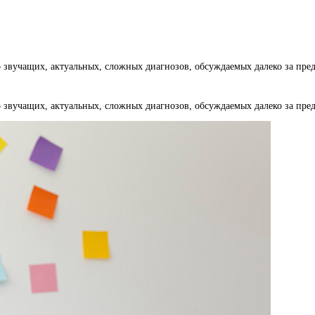
 звучащих, актуальных, сложных диагнозов, обсуждаемых далеко за пр
 звучащих, актуальных, сложных диагнозов, обсуждаемых далеко за пр