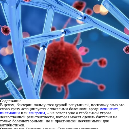
Содержание
В целом, бактерии пользуются дурной репутацией, поскольку само это
слово сразу ассоциируется с тяжелыми болезнями вроде
менингита
,
пневмонии
или
гангрены
, – не говоря уже о глобальной угрозе
лекарственной резистентности, которая может сделать бактерии не
только болезнетворными, но и практически неуязвимыми для
антибиотиков.