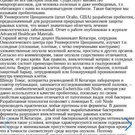
Однако не все бактерии опасны. Существует множество
микроорганизмов, для человека полезных и даже необходимых, т.е.
обитающих с нами во взаимовыгодном симбиозе. Такие бактерии мы
называем пробиотиками.
В Университете Цинциннати (штат Огайо, США) разработан пробиотик,
предназначенный для разрушения природных механизмов защиты
раковых клеток, что может значительно облегчить лечение
онкологических заболеваний. Отчет о работе опубликован в журнале
Advanced Healthcare Materials.
Старший автор статьи доцент Налиникант Котагири, сотрудник
Онкологического центра при Университете Цинциннати, изучает т.н.
солидные (сплошные, плотные, с четко очерченными контурами)
злокачественные опухоли молочной железы, простаты и других органов.
Согласно его комментариям, такие опухоли существенно отличаются,
скажем, от рака крови. Как правило, внеклеточный матрикс в солидных
опухолях состоит преимущественно из коллагена и гиалуроновой
кислоты. Вокруг раковых клеток образуется, таким образом, плотный
защитный барьер, затрудняющий или блокирующий проникновение
внутрь иммунных клеток.
Шинду Томас, аспирантка руководимой Н.Котагири лаборатории и
соавтор публикации, занимается исследованиями кишечной палочки, –
точнее, симбиотической культуры Escherichia coli Nissle, которая уже
давно используется в качестве пробиотика, поскольку по своим
свойствам кардинально отличается от патогенных видов этой бактерии.
Разработанная технология позволяет с помощью E. coli Nissle
производить практически любые протеины или ферменты. В данном
случае культивируется особый штамм: вырабатываемые бактериями
ферменты разрушают внеклеточный матрикс раковых клеток.
По словам Н.Котагири, для этой бактериальной культуры оптимальными
являются такие условия, которые характеризуются низким содержанием
кислорода и минимальным присутствием иммунных факторов крови, –
что в точности соответствует среде внутри опухоли. Поэтому