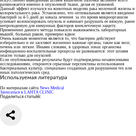
искусственно выведенный штамм кишечной палочки активнее всего
размножается именно в опухолевой ткани, делая ее уязвимой.
Данный эффект изучался на животных моделях рака молочной железы и
колоректального рака. Установлено, что оптимальным является введение
бактерий за 4-5 дней до начала лечения: за это время микроорганизм
успевает колонизировать опухоль и начинает разрушать ее вязкую, ранее
непроходимую для иммунных факторов внеклеточную защиту.
Применение данного метода повысило выживаемость лабораторных
мышей, больных раком, примерно вдвое.
Очень важным моментом является то, что бактерии действуют
избирательно и не заселяют жизненно важные органы, такие как мозг,
печень или легкие. Иными словами, в здоровых зонах организма
инфекционно-воспалительные процессы не развиваются: этот штамм
опасен только для опухолей.
Если опубликованные результаты будут подтверждены независимыми
исследованиями, откроются серьезные перспективы использования
бактериальных культур, специально созданных для разрушения тех или
иных патологических сред.
Используемая литература
По материалам сайта
News Medical
Записаться в LAHTA CLINIC
Поделиться статьёй: