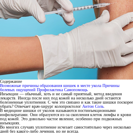
Содержание
Возможные причины образования шишек в месте укола
Причины
болевых ощущений
Профилактика
Самопомощь
Инъекции — обычный, хоть и не самый приятный, метод введения
лекарств. Иногда после них под кожей на несколько дней остаются
болезненные уплотнения. С чем это связано и как такие шишки поскорее
убрать? Отвечает врач-хирург колопроктолог
Антон Соль
.
В медицине шишки от уколов называются постинъекционными
инфильтратами. Они образуются из-за скопления клеток лимфы и крови
под кожей. Это довольно частое явление, особенно при подкожных
инъекциях.
Во многих случаях уплотнение исчезает самостоятельно через несколько
дней без какого-либо лечения, но не всегда.