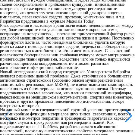
соответствовали нуждам биомедицины. Предотвращая колонизацию
тканей бактериальными и грибковыми культурами, инновационные
материалы в то же время активно стимулируют регенеративные
процессы, что делает эту технологию идеальной для производства
имплантов, перевязочных средств, протезов, контактных линз и т.д.
Разработка представлена в журнале Materials Today.
Риск заражения в настоящее время значительно недооценивается; между
тем, болезнетворные или условно-патогенные микроорганизмы,
оседающие на поверхностях, – постоянно присутствующий фактор риска
для любой медицинской помощи и качества жизни в целом. Постепенно
формируется плотная, часто невидимая биопленка, удалить которую
нелегко даже с помощью чистящих средств; нередко она обладает еще и
резистентностью к антибиотикам и/или антимикотикам. С зараженной
поверхности бактериальная или грибковая культура может мигрировать в
прилегающие ткани организма, вследствие чего не только нарушаются
различные процессы выздоровления, но и может развиться
жизнеопасное инфекционное заболевание.
Новый исследовательский подход сотрудников Университета Байройта
является решением данной проблемы. Даже устойчивые к большинству
антибиотиков стрептококки (особенно опасен мультирезистентный
золотистый стрептококк, или MRSA), не имеют шанса контаминировать
поверхность из биоматериала на основе паутинного шелка. Поэтому
представляется весьма вероятным, что пленки патогенной микрофлоры,
вырастающие на медицинском инструментарии, спортивном инвентаре,
протезах и других предметах повседневного использования, вскоре
могут стать историей.
На данный момент исследовательской группой успешно протестированы
антимикробные функции материалов двух типов: сверхтонких, всего в
несколько нанометров покрытий и трехмерных гидрогелевых каркасов,
могущих служить прекурсорами для регенерации тканей. Как
подчеркивает проф. Т.Шайбель, разработка является абсолютно
новаторской, поскольку антисептические свойства материалов основаны