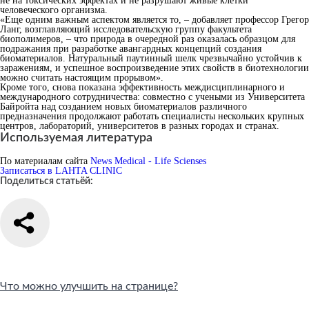
не на токсических эффектах и не разрушают живые клетки
человеческого организма.
«Еще одним важным аспектом является то, – добавляет профессор Грегор
Ланг, возглавляющий исследовательскую группу факультета
биополимеров, – что природа в очередной раз оказалась образцом для
подражания при разработке авангардных концепций создания
биоматериалов. Натуральный паутинный шелк чрезвычайно устойчив к
заражениям, и успешное воспроизведение этих свойств в биотехнологии
можно считать настоящим прорывом».
Кроме того, снова показана эффективность междисциплинарного и
международного сотрудничества: совместно с учеными из Университета
Байройта над созданием новых биоматериалов различного
предназначения продолжают работать специалисты нескольких крупных
центров, лабораторий, университетов в разных городах и странах.
Используемая литература
По материалам сайта
News Medical - Life Scienses
Записаться в LAHTA CLINIC
Поделиться статьёй:
Что можно улучшить на странице?