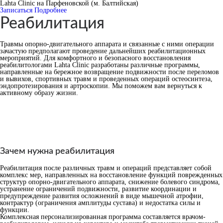
Lahta Clinic на Парфеновской (м. Балтийская)
Записаться
Подробнее
Реабилитация
Травмы опорно-двигательного аппарата и связанные с ними операции
зачастую предполагают проведение дальнейших реабилитационных
мероприятий. Для комфортного и безопасного восстановления
реабилитологами Lahta Clinic разработаны различные программы,
направленные на бережное возвращение подвижности после переломов
и вывихов, спортивных травм и проведенных операций остеосинтеза,
эндопротезирования и артроскопии. Мы поможем вам вернуться к
активному образу жизни.
Зачем нужна реабилитация
Реабилитация после различных травм и операций представляет собой
комплекс мер, направленных на восстановление функций поврежденных
структур опорно-двигательного аппарата, снижение болевого синдрома,
устранение ограничений подвижности, развитие координации и
предупреждение развития осложнений в виде мышечной атрофии,
контрактур (ограничения амплитуды сустава) и недостатка силы и
функции.
Комплексная персонализированная программа составляется врачом-