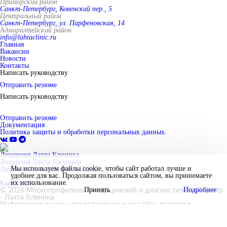
Приморский район
Санкт-Петербург, Ковенский пер., 5
Центральный район
Санкт-Петербург, ул. Парфеновская, 14
Адмиралтейский район
info@lahtaclinic.ru
Главная
Вакансии
Новости
Контакты
Написать руководству
Отправить резюме
Написать руководству
Отправить резюме
Документация
Политика защиты и обработки персональных данных.
Лицензия Лахта Клиника
Лицензия Лахта Джуниор
Мы используем файлы cookie, чтобы сайт работал лучше и
Лицензия Амеда Клиник Центр
удобнее для вас. Продолжая пользоваться сайтом, вы принимаете
их использование.
Карта сайта
Принять
Подробнее
© 2026 Многопрофильный медицинский и диагностический центр
- Лахта Клиника.
Информация и цены, представленные на сайте, являются
справочными и не являются публичной офертой.
Введите номер своего телефона и мы обязательно Вам перезвоним