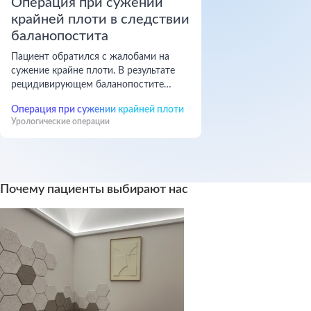
Операция при сужении
крайней плоти в следствии
баланопостита
Пациент обратился с жалобами на
сужение крайне плоти. В результате
рецидивирующем баланопостите
образовывались рубцы, в связи с этим
Операция при сужении крайней плоти
крайняя плоть начала сужаться и
Урологические операции
приносить дискомфорт. Мы
выполнили циркумцизию, что
избавило от воспаления и самого
сужения крайней плоти.
Почему пациенты выбирают нас