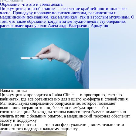
Публикации
Обрезание: что это и зачем делать
Циркумцизия, или обрезание — иссечение крайней плоти полового
члена. Процедуру проводят по гигиеническим, религиозным и
медицинским показаниям, как мальчикам, так и взрослым мужчинам. О
том, что такое обрезание, когда и зачем нужно делать эту операцию,
рассказывает врач-уролог Александр Валерьевич Арнаутов.
Наша клиника
Циркумцизия проводится в Lahta Clinic — в просторных, светлых
кабинетах, где всё организовано для вашего комфорта и спокойствия.
Мы используем современное оборудование, которое позволяет
выполнять операции точно, бережно и амбулаторно — без
госпитализации. За каждым этапом вашего пути будут внимательно
следить врачи с большим опытом, а медицинский персонал обеспечит
заботу и поддержку.
Наше пространство — это атмосфера уважения, внимательности и
деликатного подхода к каждому пациенту.