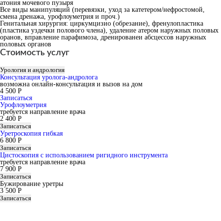
атония мочевого пузыря
Все виды манипуляций (перевязки, уход за катетером/нефростомой,
смена дренажа, урофлоуметрия и проч.)
Генитальная хирургия: циркумцизио (обрезание), френулопластика
(пластика уздечки полового члена), удаление атером наружных половых
оранов, вправление парафимоза, дренированеи абсцессов наружных
половых органов
Стоимость услуг
Урология и андрология
Консультация уролога-андролога
возможна онлайн-консультация и вызов на дом
4 500 Р
Записаться
Урофлоуметрия
требуется направление врача
2 400 Р
Записаться
Уретроскопия гибкая
6 800 Р
Записаться
Цистоскопия с использованием ригидного инструмента
требуется направление врача
7 900 Р
Записаться
Бужирование уретры
3 500 Р
Записаться