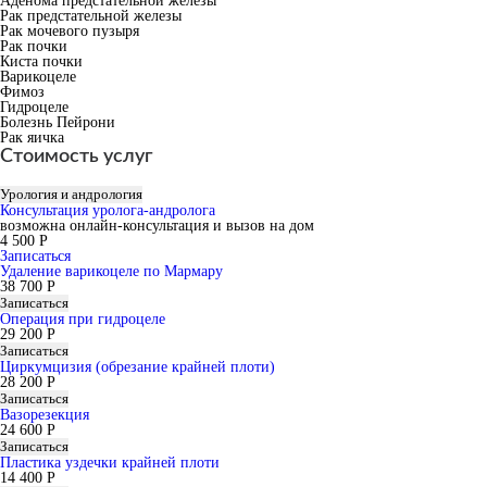
Аденома предстательной железы
Рак предстательной железы
Рак мочевого пузыря
Рак почки
Киста почки
Варикоцеле
Фимоз
Гидроцеле
Болезнь Пейрони
Рак яичка
Стоимость услуг
Урология и андрология
Консультация уролога-андролога
возможна онлайн-консультация и вызов на дом
4 500 Р
Записаться
Удаление варикоцеле по Мармару
38 700 Р
Записаться
Операция при гидроцеле
29 200 Р
Записаться
Циркумцизия (обрезание крайней плоти)
28 200 Р
Записаться
Вазорезекция
24 600 Р
Записаться
Пластика уздечки крайней плоти
14 400 Р