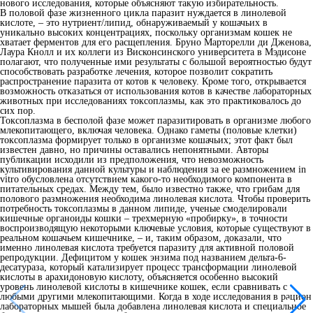
нового исследования, которые объясняют такую избирательность.
В половой фазе жизненного цикла паразит нуждается в линолевой
кислоте, – это нутриент/липид, обнаруживаемый у кошачьих в
уникально высоких концентрациях, поскольку организмам кошек не
хватает ферментов для его расщепления. Бруно Марторелли ди Дженова,
Лаура Кнолл и их коллеги из Висконсинского университета в Мэдисоне
полагают, что полученные ими результаты с большой вероятностью будут
способствовать разработке лечения, которое позволит сократить
распространение паразита от котов к человеку. Кроме того, открывается
возможность отказаться от использования котов в качестве лабораторных
животных при исследованиях токсоплазмы, как это практиковалось до
сих пор.
Токсоплазма в бесполой фазе может паразитировать в организме любого
млекопитающего, включая человека. Однако гаметы (половые клетки)
токсоплазма формирует только в организме кошачьих; этот факт был
известен давно, но причины оставались непонятными. Авторы
публикации исходили из предположения, что невозможность
культивирования данной культуры и наблюдения за ее размножением in
vitro обусловлена отсутствием какого-то необходимого компонента в
питательных средах. Между тем, было известно также, что грибам для
полового размножения необходима линолевая кислота. Чтобы проверить
потребность токсоплазмы в данном липиде, ученые смоделировали
кишечные органоиды кошки – трехмерную «пробирку», в точности
воспроизводящую некоторыми ключевые условия, которые существуют в
реальном кошачьем кишечнике, – и, таким образом, доказали, что
именно линолевая кислота требуется паразиту для активной половой
репродукции. Дефицитом у кошек энзима под названием дельта-6-
десатураза, который катализирует процесс трансформации линолевой
кислоты в арахидоновую кислоту, объясняется особенно высокий
уровень линолевой кислоты в кишечнике кошек, если сравнивать с
любыми другими млекопитающими. Когда в ходе исследования в рацион
лабораторных мышей была добавлена линолевая кислота и специальное