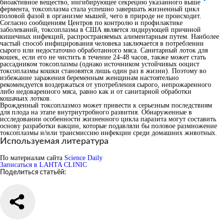
биоактивное вещество, ингибирующее секрецию указанного выше
фермента, токсоплазма стала успешно завершать жизненный цикл
половой фазой в организме мышей, чего в природе не происходит.
Согласно сообщениям Центров по контролю и профилактике
заболеваний, токсоплазма в США является лидирующей причиной
кишечных инфекций, распространяемых алиментарным путем. Наиболее
частый способ инфицирования человека заключается в потреблении
сырого или недостаточно обработанного мяса. Санитарный лоток для
кошек, если его не чистить в течение 24-48 часов, также может стать
рассадником токсоплазмы (однако источником устойчивых ооцист
токсоплазмы кошки становятся лишь один раз в жизни). Поэтому во
избежание заражения беременным женщинам настоятельно
рекомендуется воздержаться от употребления сырого, непрожаренного
либо недоваренного мяса, равно как и от санитарной обработки
кошачьих лотков.
Врожденный токсоплазмоз может привести к серьезным последствиям
для плода на этапе внутриутробного развития. Обнаруженные в
исследовании особенности жизненного цикла паразита могут составить
основу разработки вакцин, которые подавляли бы половое размножение
токсоплазмы и/или трансмиссию инфекции среди домашних животных.
Используемая литература
По материалам сайта
Science Daily
Записаться в LAHTA CLINIC
Поделиться статьёй: