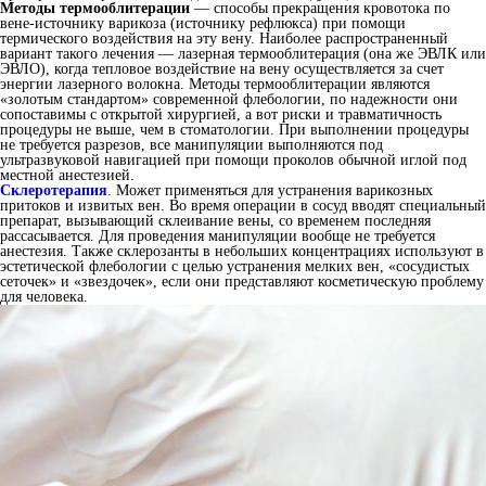
Методы термооблитерации
— способы прекращения кровотока по
вене-источнику варикоза (источнику рефлюкса) при помощи
термического воздействия на эту вену. Наиболее распространенный
вариант такого лечения — лазерная термооблитерация (она же ЭВЛК или
ЭВЛО), когда тепловое воздействие на вену осуществляется за счет
энергии лазерного волокна. Методы термооблитерации являются
«золотым стандартом» современной флебологии, по надежности они
сопоставимы с открытой хирургией, а вот риски и травматичность
процедуры не выше, чем в стоматологии. При выполнении процедуры
не требуется разрезов, все манипуляции выполняются под
ультразвуковой навигацией при помощи проколов обычной иглой под
местной анестезией.
Склеротерапия
. Может применяться для устранения варикозных
притоков и извитых вен. Во время операции в сосуд вводят специальный
препарат, вызывающий склеивание вены, со временем последняя
рассасывается. Для проведения манипуляции вообще не требуется
анестезия. Также склерозанты в небольших концентрациях используют в
эстетической флебологии с целью устранения мелких вен, «сосудистых
сеточек» и «звездочек», если они представляют косметическую проблему
для человека.