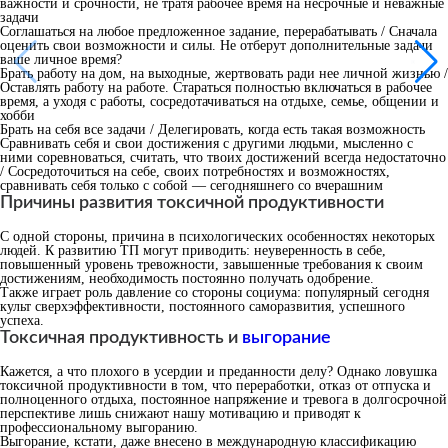
важности и срочности, не тратя рабочее время на несрочные и неважные
задачи
Соглашаться на любое предложенное задание, перерабатывать / Сначала
оценить свои возможности и силы. Не отберут дополнительные задачи
ваше личное время?
Брать работу на дом, на выходные, жертвовать ради нее личной жизнью /
Оставлять работу на работе. Стараться полностью включаться в рабочее
время, а уходя с работы, сосредотачиваться на отдыхе, семье, общении и
хобби
Брать на себя все задачи / Делегировать, когда есть такая возможность
Сравнивать себя и свои достижения с другими людьми, мысленно с
ними соревноваться, считать, что твоих достижений всегда недостаточно
/ Сосредоточиться на себе, своих потребностях и возможностях,
сравнивать себя только с собой — сегодняшнего со вчерашним
Причины развития токсичной продуктивности
С одной стороны, причина в психологических особенностях некоторых
людей. К развитию ТП могут приводить: неуверенность в себе,
повышенный уровень тревожности, завышенные требования к своим
достижениям, необходимость постоянно получать одобрение.
Также играет роль давление со стороны социума: популярный сегодня
культ сверхэффективности, постоянного саморазвития, успешного
успеха.
Токсичная продуктивность и
выгорание
Кажется, а что плохого в усердии и преданности делу? Однако ловушка
токсичной продуктивности в том, что переработки, отказ от отпуска и
полноценного отдыха, постоянное напряжение и тревога в долгосрочной
перспективе лишь снижают нашу мотивацию и приводят к
профессиональному выгоранию.
Выгорание, кстати, даже внесено в международную классификацию