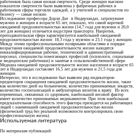
работников была самая низкая смертность. Среди женщин высокие
показатели смертности были выявлены у фабричных рабочих и
работников сферы торговли одеждой, а у учителей и специалистов по
бизнесу — самые низкие.
Исследование профессора Дорли Диг в Нидерландах, затронувшее
мужчин и женщин в возрасте 65 лет, показало, что самой короткой
ожидаемой продолжительностью жизни (14,7 года для мужчин и 20,0
лет для женщин) отличается индустрия транспорта. Напротив,
преподавательская сфера характеризуется наибольшей ожидаемой
продолжительностью жизни: 18,3 года у мужчин и 23,1 года у женщин.
Между этими профессиональными полярными областями в порядке
возрастания ожидаемой продолжительности жизни находятся
неквалифицированные рабочие, технический и административный
персонал, специалисты помогающих профессий (психологи, социальные
и медицинские работники) и занятые в сельскохозяйственной сфере.
Медиана ожидаемой продолжительности жизни населения в возрасте 65
лет в Нидерландах составляет 16,5 лет для мужчин и 21,5 года для
женщин.
Интересно, что в исследовании был выявлен ряд индикаторов-
предикторов сокращения ожидаемой продолжительности жизни, такие
как количество дней на больничном, количество принимаемых лекарств,
количество госпитализаций и амбулаторных визитов к врачу. Из всех
переменных, связанных со здоровьем, наибольший весовой фактор
имеет количество принимаемых медикаментов. При этом наибольшая
предсказательная способность этого фактора приходится на работающих
людей с наименьшей ожидаемой продолжительностью жизни
(физический труд без реальной возможности контролировать свою
профессиональную жизнь).
Используемая литература
По материалам публикаций: