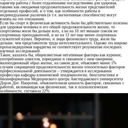
характер работы с более отдаленными последствиями для здоровья,
такими как ожидаемая продолжительность жизни представителей
отдельных профессий, и о том, как особенности работы и
индивидуальные различия (в т.ч. когнитивные способности) могут
влиять на эти отношения.
Если бы спорт и физическая активность были бы действительно полезны
для здоровья человека и его общей продолжительности жизни, то
спортсмены жили бы дольше всех, а не на 10 лет меньше совсем не
спортивных преподавателей, и не на 13 лет еще менее спортивных
служителей культа. Вероятно, и люди физического труда, жили бы
дольше, чем представители труда интеллектуального. Однако эта широко
пропагандируемая парадигма не соответствует результатам последних
научных исследований.
Такие, казалось бы, общеизвестные негативные факторы как курение,
употребление алкоголя, переедание и связанное с ним ожирение,
малоподвижный образ жизни, на самом деле, объясняют менее 1%
случаев сокращения продолжительности жизни относительно факторов
профессиональной деятельности – утверждается в исследовании
профессора кафедры клинической эпидемиологии, биостатистики и
биоинформатики Медицинского центра Амстердамского университета
Дорли Диг. Напротив, объяснительная ценность факторов, связанных с
работой, включающая как физические, так и психологические
особенности, составила 22%.