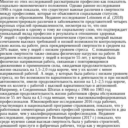
Многие из этих исследований рассматривали профессию как показатель
социально-экономического положения. Однако ранние исследования
1990-х годов показали, что существуют важные различия в смертности
между профессиями, которые не объясняются социальным статусом,
доходом и образованием. Недавнее исследование Leinonen et al. (2018)
продемонстрировало различия в заболеваемости представителей четырех
крупных отраслей промышленности, несмотря на то, что они
принадлежали к одному и тому же социальному слою, что подтверждает
уникальный вклад профессии в результаты в отношении здоровья.
У людей с профессиональным хроническим стрессом, который вызван
сочетанием высоких требований и низкой возможности контролировать
свою жизнь на работе, риск преждевременной смертности в среднем на
20% выше, чем у людей с низким уровнем стресса. С повышенным
риском смертности также связаны физические нагрузки на работе. В
недавнем исследовании у людей в возрасте 55 лет, у которых была
физически напряженная работа, связанная с повторяющимися
движениями и применением силы, ожидаемая продолжительность
жизни оказалась на 1,5–2,0 года короче, чем у их коллег с менее
напряженной работой. А люди, у которых была работа с низким уровнем
стресса, но без возможности вариативности в деятельности и при низкой
автономности, имели продолжительность жизни на 1,1–2,5 года короче,
чем их коллеги с работой с высокой вариативностью и автономией.
Например, в Соединенных Штатах в период с 1966 по 1983 год
ожидаемая продолжительность жизни работников сферы обслуживания
после 55 лет была на 4,5 года меньше, чем у высококвалифицированных
профессионалов. Южнокорейское исследование 2016 года рабочих,
участвующих в национальной программе страхования, показало, что у
работников элементарных рабочих профессий уровень смертности в два
раза выше, чем у квалифицированных профессионалов. Недавнее
исследование, проведенное в Великобритании (2017 г.) показало, что
среди мужчин самая высокая смертность была у рабочих-строителей,
домашней прислуги и фабричных рабочих, тогда как у медицинских