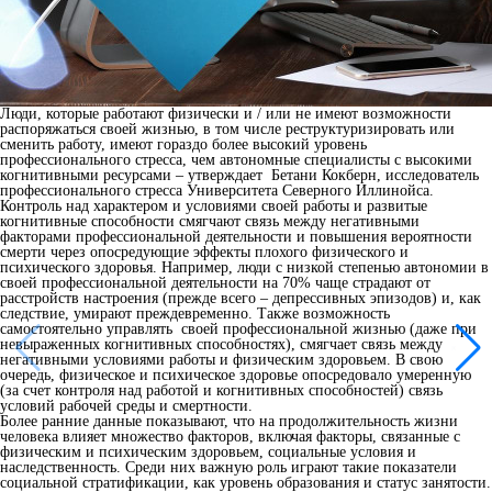
Люди, которые работают физически и / или не имеют возможности
распоряжаться своей жизнью, в том числе реструктуризировать или
сменить работу, имеют гораздо более высокий уровень
профессионального стресса, чем автономные специалисты с высокими
когнитивными ресурсами – утверждает Бетани Кокберн, исследователь
профессионального стресса Университета Северного Иллинойса.
Контроль над характером и условиями своей работы и развитые
когнитивные способности смягчают связь между негативными
факторами профессиональной деятельности и повышения вероятности
смерти через опосредующие эффекты плохого физического и
психического здоровья. Например, люди с низкой степенью автономии в
своей профессиональной деятельности на 70% чаще страдают от
расстройств настроения (прежде всего – депрессивных эпизодов) и, как
следствие, умирают преждевременно. Также возможность
самостоятельно управлять своей профессиональной жизнью (даже при
невыраженных когнитивных способностях), смягчает связь между
негативными условиями работы и физическим здоровьем. В свою
очередь, физическое и психическое здоровье опосредовало умеренную
(за счет контроля над работой и когнитивных способностей) связь
условий рабочей среды и смертности.
Более ранние данные показывают, что на продолжительность жизни
человека влияет множество факторов, включая факторы, связанные с
физическим и психическим здоровьем, социальные условия и
наследственность. Среди них важную роль играют такие показатели
социальной стратификации, как уровень образования и статус занятости.