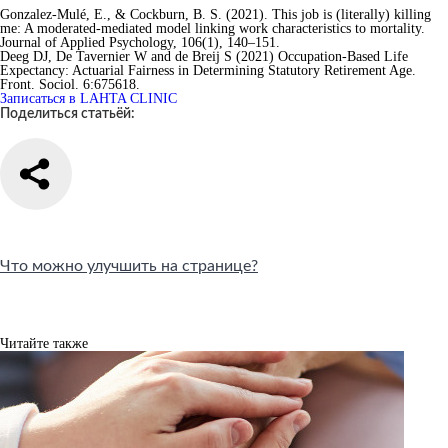
Gonzalez-Mulé, E., & Cockburn, B. S. (2021). This job is (literally) killing
me: A moderated-mediated model linking work characteristics to mortality.
Journal of Applied Psychology, 106(1), 140–151.
Deeg DJ, De Tavernier W and de Breij S (2021) Occupation-Based Life
Expectancy: Actuarial Fairness in Determining Statutory Retirement Age.
Front. Sociol. 6:675618.
Записаться в LAHTA CLINIC
Поделиться статьёй:
Что можно улучшить на странице?
Читайте также