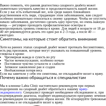
Важно помнить, что ранняя диагностика сахарного диабета может
значительно улучшить качество и продолжительность вашей жизни.
Если у вас есть избыточный вес, или среди ваших ближайших
родственников есть люди, страдающие этим заболеванием, вам следует
особенно внимательно относиться к своему здоровью. Чтобы не упустить
начало заболевания, достаточно сделать одну простую, но очень важную
вещь — регулярно проходить профилактические осмотры и
контролировать уровень глюкозы в крови. Для людей в возрасте от 18 до
40 лет рекомендуется делать это один раз в 2–3 года, а после 40 —
ежегодно.
Симптомы, на которые стоит обратить внимание
Хотя на ранних этапах сахарный диабет может протекать бессимптомно,
есть ряд признаков, которые могут указывать на повышенный уровень
глюкозы в крови:
Чрезмерная жажда и сухость во рту
Частое мочеиспускание, особенно ночью
Постоянное чувство усталости и слабости
Затяжное заживление ран и ссадин
Необъяснимая потеря веса
Если вы заметили у себя эти симптомы, не откладывайте визит к врачу.
Почему важно обращаться к специалистам
Мы в клинике Lahta Clinic настоятельно рекомендуем при первых
подозрениях на сахарный диабет обратиться к нашему
врачу-
эндокринологу
. Специалист проведет необходимое обследование и, при
подтверждении диагноза, подберет индивидуальную программу лечения
и рекомендации по коррекции образа жизни. Не игнорируйте тревожные
симптомы и не откладывайте визит к врачу.