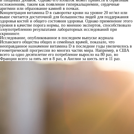
и пищевых добавок. Однако его избыток может привести к серьезным
осложнениям, таким как появление гиперкальциемии, сердечные
аритмии или образование камней в почках.
Концентрация витамина D в сыворотке крови на уровне 20 нг/мл или
выше считается достаточной для большинства людей для поддержания
здоровья костей и общего состояния здоровья. Однако применение этого
уровня в качестве порога нормы, по мнению экспертов, способствовало
злоупотреблению результатами лабораторных исследований при
скрининге.
Исследование, опубликованное в последнем выпуске журнала
Испанского общества общих и семейных врачей, показало, что
неоправданное назначение витамина D в последние годы увеличилось в
геометрической прогрессии во многих частях мира. Например, в США
всего за одно десятилетие его потребление выросло на 80 раз, во
Франции всего за пять лет в 8 раз, в Англии за шесть лет в 11 раз.