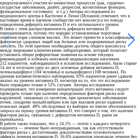
предполагаемого участия во внекостных процессах (рак, сердечно-
сосудистые заболевания, диабет, депрессия, когнитивные функции,
функциональное состояние). и т.д.) Авторы исследования из
медицинского центра в Кастилии и Леоне (Испания) отмечают, что в
настоящее время в научном сообществе нет консенсуса по поводу
определения дефицита витамина D и его оптимального уровня.
В связи с этим распространенность дефицита витамина D
переоценивается, потому что нередко установленные пороговые
значения норм слишком высоки. Это может привести к классификации
фактически здоровых людей как больных или подверженных риску
заболеть. По этой причине необходимо достичь общего консенсуса
между мировыми клиническими лабораториями, который позволит
установить общие референтные значения на основе текущих
рекомендаций и избежать ненужной медикализации населения.
212 пациентов, наблюдавшихся в испанском исследовании, были старше
14 лет и получали одну из двух основных добавок витамина D,
холекальциферол (104 человека) и кальцифедиол (108 человек). По
данным катамнестического наблюдения, 83% пациентов ранее сдавали
анализ на уровень витамина D, несмотря на то, что это исследование
было оправдано только в 52% случаев. Авторы исследования
подчеркивают, что измерение концентрации этого витамина следует
проводить только при наличии определенных факторов риска или
нарушений, связанных со скелетом, при хронических заболеваниях
почек, синдроме мальабсорбции или при высоком риске падений у
пожилых людей. 48% обследуемых из выборки не имели обоснованного
запроса на оценку уровня витамина D, что говорит о том, что наличие
факторов риска, связанных с дефицитом витамина D, ранее не
оценивалось.
В работе также показано, что у 24,1% — почти у каждого четвертого
пациента — лечение было неоправданным, так как отсутствовали
факторы риска с достаточными доказательствами положительного
эффекта лечения витамином D. 16,6% пациентов проходили лечение без