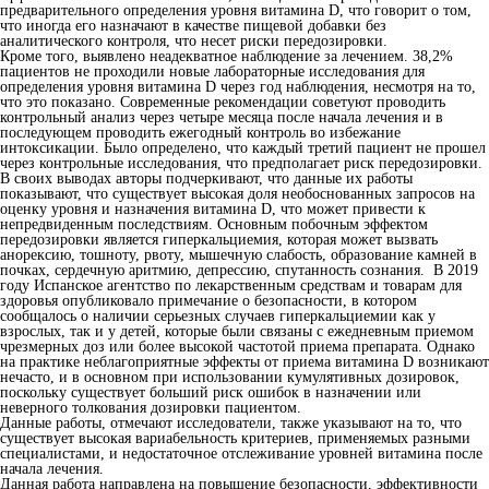
предварительного определения уровня витамина D, что говорит о том,
что иногда его назначают в качестве пищевой добавки без
аналитического контроля, что несет риски передозировки.
Кроме того, выявлено неадекватное наблюдение за лечением. 38,2%
пациентов не проходили новые лабораторные исследования для
определения уровня витамина D через год наблюдения, несмотря на то,
что это показано. Современные рекомендации советуют проводить
контрольный анализ через четыре месяца после начала лечения и в
последующем проводить ежегодный контроль во избежание
интоксикации. Было определено, что каждый третий пациент не прошел
через контрольные исследования, что предполагает риск передозировки.
В своих выводах авторы подчеркивают, что данные их работы
показывают, что существует высокая доля необоснованных запросов на
оценку уровня и назначения витамина D, что может привести к
непредвиденным последствиям. Основным побочным эффектом
передозировки является гиперкальциемия, которая может вызвать
анорексию, тошноту, рвоту, мышечную слабость, образование камней в
почках, сердечную аритмию, депрессию, спутанность сознания. В 2019
году Испанское агентство по лекарственным средствам и товарам для
здоровья опубликовало примечание о безопасности, в котором
сообщалось о наличии серьезных случаев гиперкальциемии как у
взрослых, так и у детей, которые были связаны с ежедневным приемом
чрезмерных доз или более высокой частотой приема препарата. Однако
на практике неблагоприятные эффекты от приема витамина D возникают
нечасто, и в основном при использовании кумулятивных дозировок,
поскольку существует больший риск ошибок в назначении или
неверного толкования дозировки пациентом.
Данные работы, отмечают исследователи, также указывают на то, что
существует высокая вариабельность критериев, применяемых разными
специалистами, и недостаточное отслеживание уровней витамина после
начала лечения.
Данная работа направлена ​​на повышение безопасности, эффективности