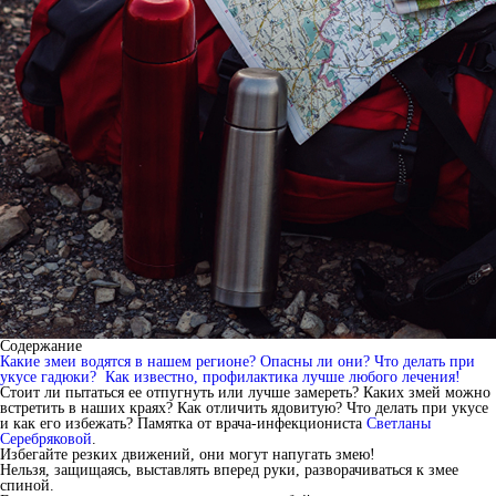
Содержание
Какие змеи водятся в нашем регионе? Опасны ли они?
Что делать при
укусе гадюки?
Как известно, профилактика лучше любого лечения!
Стоит ли пытаться ее отпугнуть или лучше замереть? Каких змей можно
встретить в наших краях? Как отличить ядовитую? Что делать при укусе
и как его избежать? Памятка от врача-инфекциониста
Светланы
Серебряковой
.
Избегайте резких движений, они могут напугать змею!
Нельзя, защищаясь, выставлять вперед руки, разворачиваться к змее
спиной.