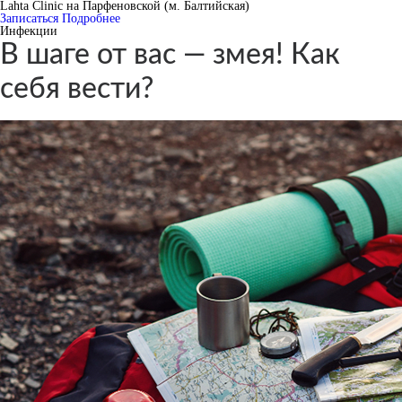
Lahta Clinic на Парфеновской (м. Балтийская)
Записаться
Подробнее
Инфекции
В шаге от вас — змея! Как
себя вести?