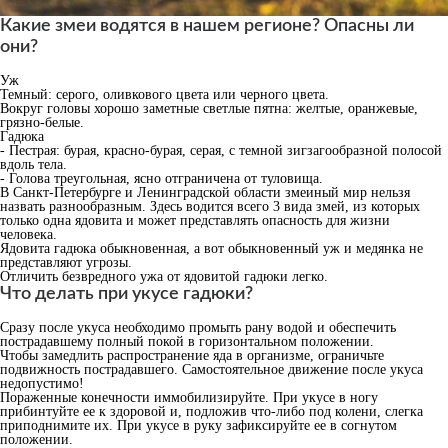
Какие змеи водятся в нашем регионе? Опасны ли
они?
Уж
Темный: серого, оливкового цвета или черного цвета.
Вокруг головы хорошо заметные светлые пятна: желтые, оранжевые,
грязно-белые.
Гадюка
- Пестрая: бурая, красно-бурая, серая, с темной зигзагообразной полосой
вдоль тела.
- Голова треугольная, ясно отграничена от туловища.
В Санкт-Петербурге и Ленинградской области змеиный мир нельзя
назвать разнообразным. Здесь водится всего 3 вида змей, из которых
только одна ядовита и может представлять опасность для жизни
человека.
Ядовита гадюка обыкновенная, а вот обыкновенный уж и медянка не
представляют угрозы.
Отличить безвредного ужа от ядовитой гадюки легко.
Что делать при укусе гадюки?
Сразу после укуса необходимо промыть рану водой и обеспечить
пострадавшему полный покой в горизонтальном положении.
Чтобы замедлить распространение яда в организме, ограничьте
подвижность пострадавшего. Самостоятельное движение после укуса
недопустимо!
Пораженные конечности иммобилизируйте. При укусе в ногу
прибинтуйте ее к здоровой и, подложив что-либо под колени, слегка
приподнимите их. При укусе в руку зафиксируйте ее в согнутом
положении.