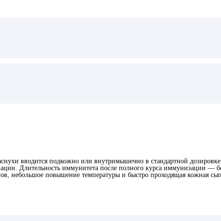
раснухи вводится подкожно или внутримышечно в стандартной дозировке
нации. Длительность иммунитета после полного курса иммунизации — бо
лов, небольшое повышение температуры и быстро проходящая кожная сы