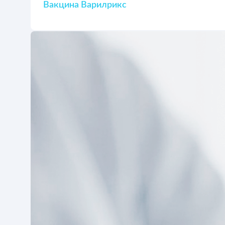
Вакцина Варилрикс