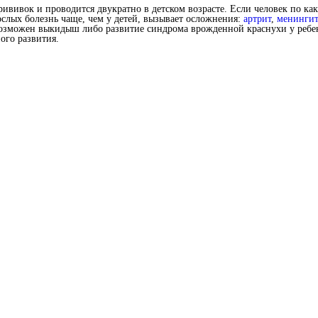
ививок и проводится двукратно в детском возрасте. Если человек по 
ослых болезнь чаще, чем у детей, вызывает осложнения:
артрит
,
менингит
озможен выкидыш либо развитие синдрома врожденной краснухи у ребен
ого развития.