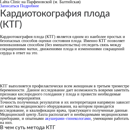
Lahta Clinic на Парфеновской (м. Балтийская)
Записаться
Подробнее
Кардиотокография плода
(КТГ)
Кардиотокография плода (КТГ) является одним из наиболее простых и
безопасных способов оценки состояния плода. Именно КТГ позволяет
неинвазивным способом (без вмешательства) отследить связь между
сокращениями матки, движениями плода и изменениями сокращений
сердца в ответ на это.
КТГ выполняется профилактически всем женщинам в третьем триместре
беременности. Данное исследование дает возможность вовремя заметить
признаки кислородного голодания у плода и провести необходимые
лечебные мероприятия.
Точность полученных результатов и их интерпретация напрямую зависит
от качества медицинского оборудования, на котором проводится
исследование, и квалификации врача, трактующего полученные данные.
Медицинский центр Лахта располагает и необходимыми медицинскими
приборами, и опытными
акушерами–гинекологами
, умеющими работать
на них.
В чем суть метода КТГ