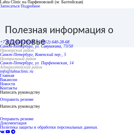
Lahta Clinic на Парфеновской (м. Балтийская)
Записаться
Подробнее
Полезная информация о
здоровье
+7 (812) 640-28-68
+7 (812) 640-28-68
Санкт-Петербург, ул. Савушкина, 73/50
Приморский район
Санкт-Петербург, Ковенский пер., 5
Центральный район
Санкт-Петербург, ул. Парфеновская, 14
Адмиралтейский район
info@lahtaclinic.ru
Главная
Вакансии
Новости
Контакты
Написать руководству
Отправить резюме
Написать руководству
Отправить резюме
Документация
Политика защиты и обработки персональных данных.