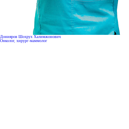
Донияров Шохрух Халимжонович
Онколог, хирург-маммолог