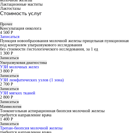
молочной железы
Лактационные маститы
Лактостазы
Стоимость услуг
Прочее
Консультация онколога
4 500 Р
Записаться
Пункция новообразования молочной железы прицельная пункционная
под контролем ультразвукового исследования
без стоимости гистологического исследования, за 1 ед
1 300 Р
Записаться
Ультразвуковая диагностика
УЗИ молочных желез
3 800 Р
Записаться
УЗИ лимфатических узлов (1 зона)
2 700 Р
Записаться
УЗИ мягких тканей
2 800 Р
Записаться
Маммология
Тонкоигольная аспирационная биопсия молочной железы
требуется направление врача
1 400 Р
Записаться
Трепан-биопсия молочной железы
требуется направление врача