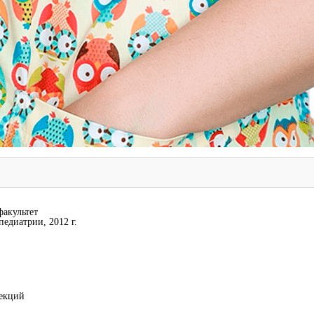
акультет
едиатрии, 2012 г.
фекций