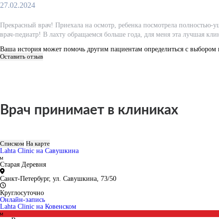
27.02.2024
Прекрасный врач! Приехала на осмотр, ребенка посмотрела полностью-у
врач-педиатр! В лахту обращаемся больше года, для меня эта лучшая кл
Ваша история может помочь другим пациентам определиться с выбором 
Оставить отзыв
Врач принимает в клиниках
Списком
На карте
Lahta Clinic на Савушкина
Старая Деревня
Санкт-Петербург, ул. Савушкина, 73/50
Круглосуточно
Онлайн-запись
Lahta Clinic на Ковенском