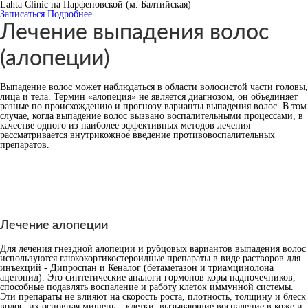
Lahta Clinic на Парфеновской (м. Балтийская)
Записаться
Подробнее
Лечение выпадения волос
(алопеции)
Выпадение волос может наблюдаться в области волосистой части головы,
лица и тела. Термин «алопеция» не является диагнозом, он объединяет
разные по происхождению и прогнозу варианты выпадения волос. В том
случае, когда выпадение волос вызвано воспалительными процессами, в
качестве одного из наиболее эффективных методов лечения
рассматривается внутрикожное введение противовоспалительных
препаратов.
Лечение алопеции
Для лечения гнездной алопеции и рубцовых вариантов выпадения волос
используются глюкокортикостероидные препараты в виде растворов для
инъекций - Дипроспан и Кеналог (бетаметазон и триамцинолона
ацетонид). Это синтетические аналоги гормонов коры надпочечников,
способные подавлять воспаление и работу клеток иммунной системы.
Эти препараты не влияют на скорость роста, плотность, толщину и блеск
волос, их основная мишень – клетки, вызывающие воспаление в коже и