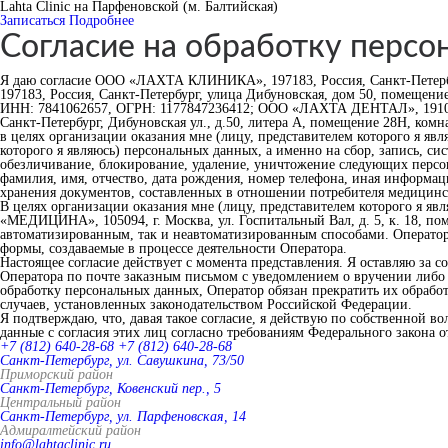
Lahta Clinic на Парфеновской (м. Балтийская)
Записаться
Подробнее
Согласие на обработку персо
Я даю согласие ООО «ЛАХТА КЛИНИКА», 197183, Россия, Санкт-Петерб
197183, Россия, Санкт-Петербург, улица Дибуновская, дом 50, помеще
ИНН: 7841062657, ОГРН: 1177847236412; ООО «ЛАХТА ДЕНТАЛ», 191014
Санкт-Петербург, Дибуновская ул., д.50, литера А, помещение 28Н, ком
в целях организации оказания мне (лицу, представителем которого я яв
которого я являюсь) персональных данных, а именно на сбор, запись, си
обезличивание, блокирование, удаление, уничтожение следующих перс
фамилия, имя, отчество, дата рождения, номер телефона, иная информац
хранения документов, составленных в отношении потребителя медицинс
В целях организации оказания мне (лицу, представителем которого я я
«МЕДИЦИНА», 105094, г. Москва, ул. Госпитальный Вал, д. 5, к. 18, п
автоматизированным, так и неавтоматизированным способами. Оператор 
формы, создаваемые в процессе деятельности Оператора.
Настоящее согласие действует с момента представления. Я оставляю за 
Оператора по почте заказным письмом с уведомлением о вручении либо 
обработку персональных данных, Оператор обязан прекратить их обрабо
случаев, установленных законодательством Российской Федерации.
Я подтверждаю, что, давая такое согласие, я действую по собственной во
данные с согласия этих лиц согласно требованиям Федерального закона 
+7 (812) 640-28-68
+7 (812) 640-28-68
Санкт-Петербург, ул. Савушкина, 73/50
Приморский район
Санкт-Петербург, Ковенский пер., 5
Центральный район
Санкт-Петербург, ул. Парфеновская, 14
Адмиралтейский район
info@lahtaclinic.ru