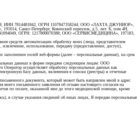
, 51Н, ИНН 7814481842, ОГРН 1107847358244; ООО «ЛАХТА ДЖУНИОР»,
1014, Санкт-Петербург, Ковенский переулок, д.5, лит. Б, пом.4Н,
: 7841094049, ОГРН: 1217800070388; ООО «СЕРВИСМЕДИЦИНА», 197183,
ания средств автоматизации обработку моих (лица, представителем
 извлечение, использование, передачу (предоставление, доступ),
ри заполнении полей веб-формы (далее – персональные данные), на срок
сональных данных в форме передачи следующим лицам: ООО
то Оператор осуществляет обработку персональных данных как
лектронную базу данных, включения в списки (реестры) и отчетные
о письменного документа, который может быть направлен мной в адрес
я моего письменного заявления об отзыве настоящего согласия на
четов по оплате, оказанной мне до этого медицинской помощи, кроме
яюсь); в случае указания сведений об иных лицах, Я передаю персональные