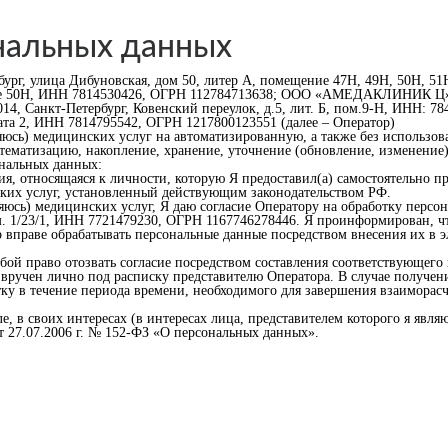
нальных данных
ург, улица Дибуновская, дом 50, литер А, помещение 47Н, 49Н, 50Н
ние 50Н, ИНН 7814530426, ОГРН 112784713638; ООО «АМЕДАКЛИНИК Ц», 19
, Санкт-Петербург, Ковенский переулок, д.5, лит. Б, пом.9-Н, ИНН
ната 2, ИНН 7814795542, ОГРН 1217800123551 (далее – Оператор)
ляюсь) медицинских услуг на автоматизированную, а также без использов
стематизацию, накопление, хранение, уточнение (обновление, изменение),
ональных данных:
ия, относящаяся к личности, которую Я предоставил(а) самостоятельно п
ких услуг, установленный действующим законодательством РФ.
вляюсь) медицинских услуг, Я даю согласие Оператору на обработку пер
ом. 1/23/1, ИНН 7721479230, ОГРН 1167746278446. Я проинформирован, ч
вправе обрабатывать персональные данные посредством внесения их в э
собой право отозвать согласие посредством составления соответствующег
вручен лично под расписку представителю Оператора. В случае получени
тку в течение периода времени, необходимого для завершения взаиморас
ле, в своих интересах (в интересах лица, представителем которого я явл
от 27.07.2006 г. № 152-ФЗ «О персональных данных».